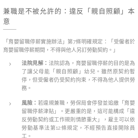
兼職是不被允許的：違反「親自照顧」本
意
「育嬰留職停薪實施辦法」第7條明確規定：「受僱者於
育嬰留職停薪期間，不得與他人另訂勞動契約。」
法院見解：
法院認為，育嬰留職停薪的目的是為
了讓父母能「親自照顧」幼兒。雖然原契約暫
停，但受僱者仍受契約拘束，不得為他人提供勞
務。
風險：
若違規兼職，勞保局會停發並追繳「育嬰
留職停薪津貼」。更嚴重的是，這可能構成「違
反勞動契約或工作規則情節重大」，雇主可以依
勞動基準法第12條規定，不經預告直接開除員
工。