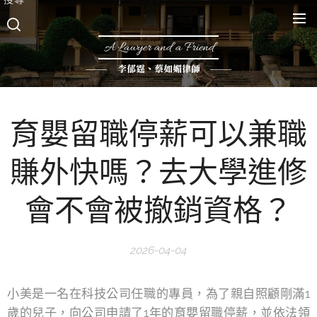
A Lawyer and a Friend
李郁霆、蔡如媚律師
育嬰留職停薪可以兼職
賺外快嗎？去大學進修
會不會被撤銷資格？
2026-04-04
小美是一名在科技公司任職的專員，為了親自照顧剛滿1
歲的兒子，向公司申請了1年的育嬰留職停薪，並依法領