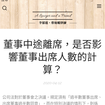
A Lawyer and a Friend
李郁霆、蔡如媚律師
董事中途離席，是否影
響董事出席人數的計
算？
2020-04-12
公司法對於董事會之決議，規定須有「過半數董事出席、
出席董事過半數同意」，而在特別決議的情形下，則係