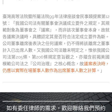
臺灣高等法院暨所屬法院99年法律座談會民事類提案第12
號：「我國公司法有關董事會決議成立要件之規定，其規
範對象為董事會之『議案』，而非該次董事會本身，故就
各議案決議時，具體認定其是否符合法定成立要件為斷。
公司董事離席後表決之任何議案，仍不得將該離席之董事
計入已出席人數。又我國公司法雖未明定之，惟依我國公
司法第205條、第206條規定意旨觀之，亦蘊含前揭美國
模範公司法之『公司治理』之核心概念，故
議案表決時，
仍應以實際在場董事人數作為出席董事人數之計算
。」
如有委任律師的需求，歡迎聯絡我們預約