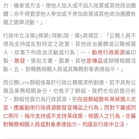
力、機會或方法，使他人加入或不加入政黨或其他政治團
體；亦不得要求他人參加或不參加政黨或其他政治團體有
關之選舉活動。」
行政中立法第9條第1項第1款、第5款規定：「公務人員不
得為支持或反對特定之政黨、其他政治團體或公職候選
人，從事下列政治活動或行為：一、
動用行政資源
編印
製、
散發
、張貼文書、圖畫、其他
宣傳品
或辦理相關活
動。五、 對職務相關人員或其職務對象表達指示。」
而公務Line群組係基於行政公務需求所創建，若不具有公
職及業務相關身分，也進不了群組，我們也在前面分析
了，群組性質仍為行政資源。則
在該群組散布某候選人文
宣，應屬動用行政資源散發宣傳品之行為；而對下屬或同
仁明示、暗示支持或不支持某政黨、候選人之行為，亦屬
對職務相關人員或對象表達指示，均違反行政中立法
。