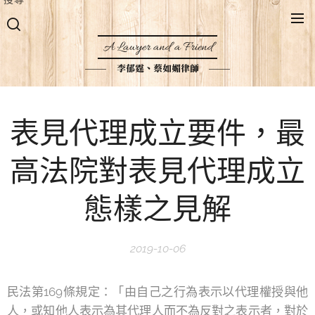
A Lawyer and a Friend
李郁霆、蔡如媚律師
表見代理成立要件，最
高法院對表見代理成立
態樣之見解
2019-10-06
民法第169條規定：「由自己之行為表示以代理權授與他
人，或知他人表示為其代理人而不為反對之表示者，對於