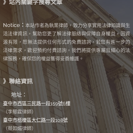
》站內關鍵字搜尋文章
Notice：
本站作者為執業律師，致力分享實用法律知識與生
活法律資訊，幫助您更了解法律脈絡與保障自身權益，因資
源有限，恕無法提供任何形式的免費諮詢
若您有進一步的
，
法律需求，歡迎預約付費諮詢，我們將提供專屬且細心的法
律服務，確保您的權益獲得妥善維護。
》聯絡資訊
✉
地址：
臺中市西區三民路一段159號6樓
（李郁霆律師）
臺中市梧棲區大仁路一段108號
（蔡如媚律師）