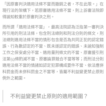
「因原審判決適用法條不當而撤銷之者，不在此限。」在
現行法的架構下，若原審適用法條不當，則上訴審法院即
得諭知較重於原審判決之刑。
而所謂「適用法條不當」，最高法院認為泛指第一審判決
所引用的刑法法條，包含刑法總則和刑法分則的條文，刑
法總則適用法條不當的情形包含是否為共同正犯的認定錯
誤、行為數認定的不當、既未遂認定的錯誤、未諭知強制
工作之保安處分不當、適用量刑條文的不當、原審援引刑
法第59條酌減不當、原審論罪競合不當等等；而刑法分則
適用法條不當的情諸如認定犯罪構成要件不當、依法應併
科罰金而未併科罰金之不當等，皆屬不利益變更禁止原則
例外之範圍。
不利益變更禁止原則的適用範圍？