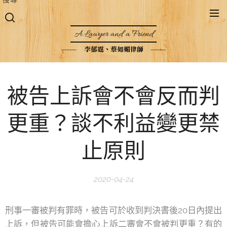
A Lawyer and a Friend
李郁霆、蔡如媚律師
被告上訴會不會反而判
更重？談不利益變更禁
止原則
2020-04-24
刑事一審被判有罪時，被告可於收到判決書後20日內提出
上訴，但被告可能會擔心上訴二審會不會被判更重？有的