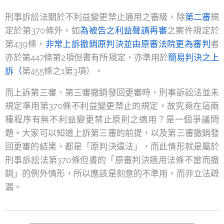
刑事訴訟法關於不利益變更禁止適用之審級，除
第二審
規
定於第370條外，如
為被告之利益聲請再審
之案件規定於
第439條，
非常上訴撤銷原判決並由原審法院更為審判
者
亦於第447條第2項但書有所規定，亦準用於
簡易判決之上
訴（
第455條之1第3項）。
而上訴第三審、第三審撤銷發回更審時，刑事訴訟法並未
規定準用第370條不利益變更禁止的規定，故究竟在這兩
種程序有無不利益變更禁止原則之適用？是一個爭議問
題。大家可以知道上訴第三審的前提，以及第三審撤銷發
回更審的結果，都是「原判決違法」，而此情形就是屬於
刑事訴訟法第370條但書的「原審判決適用法條不當而撤
銷」的例外情形，所以應該是刻意的不準用，而非立法疏
漏。