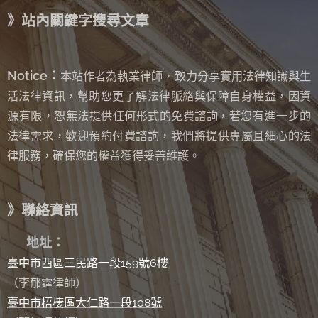
》站內關鍵字搜尋文章
Notice：
本站作者為執業律師，致力分享實用法律知識與生
活法律資訊，幫助您更了解法律脈絡與保障自身權益，因資
源有限，恕無法提供任何形式的免費諮詢
若您有進一步的
，
法律需求，歡迎預約付費諮詢，我們將提供專屬且細心的法
律服務，確保您的權益獲得妥善維護。
》聯絡資訊
✉
地址：
臺中市西區三民路一段159號6樓
（李郁霆律師）
臺中市梧棲區大仁路一段108號