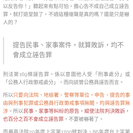
以反告你！」聽起來有點可怕，擔心告不成自己成立誣告
罪，就打退堂鼓了，不過這種嗆聲是真的嗎？還是只是嚇
人的？
提告民事、家事案件，就算敗訴，均不
會成立誣告罪
刑法第169條誣告罪，係以意圖他人受「刑事處分」或
「公務人行政懲戒處分」，而向該管公務員誣告而言。
所以
只要向法院、地檢署、警察等單位，申告、提告的事
由與刑事犯罪或公務員行政懲戒事項無關，均與誣告罪無
涉
。所以
民事、家事等糾紛的原告，縱使法院判決敗訴，
也百分之百不會成立誣告罪
，不要被嚇著了。
而最高法院20年度上字第1700號判決、86年度台上字第