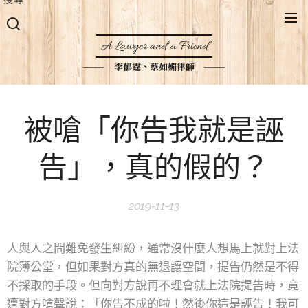
A Lawyer and a Friend
李郁霆、蔡如媚律師
被嗆「你告我就是誣
告」，真的假的？
2019-11-13
人與人之間難免發生糾紛，通常沒什麼人想馬上就對上法
院簿公堂，但如果對方真的無退讓空間，提告仍然是不得
不採取的手段。但向對方說再不理會就上法院提告時，竟
遭對方嗆聲說：「你告不成的啦！然後你這是誣告！我可