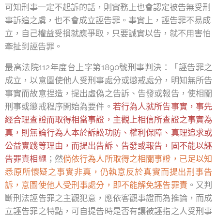
可知刑事一定不起訴的話，則實務上也會認定被告無受刑
事訴追之虞，也不會成立誣告罪。事實上，誣告罪不易成
立，自己權益受損就應爭取，只要誠實以告，就不用害怕
牽扯到誣告罪。
最高法院112年度台上字第1890號刑事判決：「誣告罪之
成立，以意圖使他人受刑事處分或懲戒處分，明知無所告
事實而故意捏造，提出虛偽之告訴、告發或報告，使相關
刑事或懲戒程序開始為要件。
若行為人就所告事實，事先
經合理查證而取得相當事證，主觀上相信所查證之事實為
真，則無論行為人本於訴訟功防、權利保障、真理追求或
公益實踐等理由，而提出告訴、告發或報告，固不能以誣
告罪責相繩
；然
倘依行為人所取得之相關事證，已足以知
悉原所懷疑之事實非真，仍執意反於真實而提出刑事告
訴，意圖使他人受刑事處分，即不能解免誣告罪責
。又判
斷刑法誣告罪之主觀犯意，應依客觀事證而為推論，而成
立誣告罪之特點，可自提告時是否有讓被誣指之人受刑事