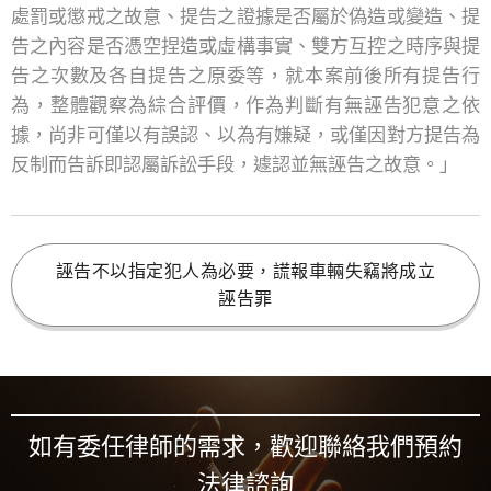
處罰或懲戒之故意、提告之證據是否屬於偽造或變造、提
告之內容是否憑空捏造或虛構事實、雙方互控之時序與提
告之次數及各自提告之原委等，就本案前後所有提告行
為，整體觀察為綜合評價，作為判斷有無誣告犯意之依
據，尚非可僅以有誤認、以為有嫌疑，或僅因對方提告為
反制而告訴即認屬訴訟手段，遽認並無誣告之故意。」
誣告不以指定犯人為必要，謊報車輛失竊將成立
誣告罪
如有委任律師的需求，歡迎聯絡我們預約
法律諮詢