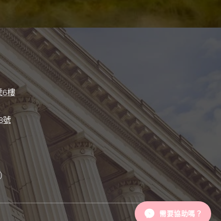
號6樓
8號
）
）
需要協助嗎？