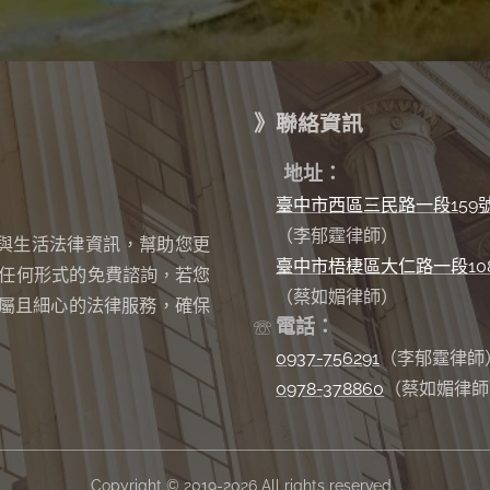
》聯絡資訊
✉
地址：
臺中市西區三民路一段159
（李郁霆律師）
與生活法律資訊，幫助您更
臺中市梧棲區大仁路一段10
任何形式的免費諮詢
若您
，
（蔡如媚律師）
屬且細心的法律服務，確保
電話：
☏
0937-756291
（李郁霆律師
0978-378860
（蔡如媚律師
Copyright © 2019-2026 All rights reserved.