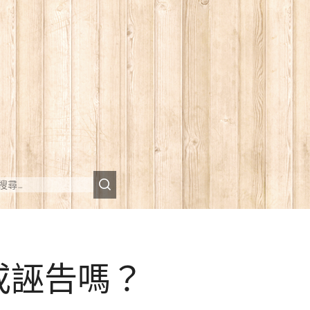
或誣告嗎？