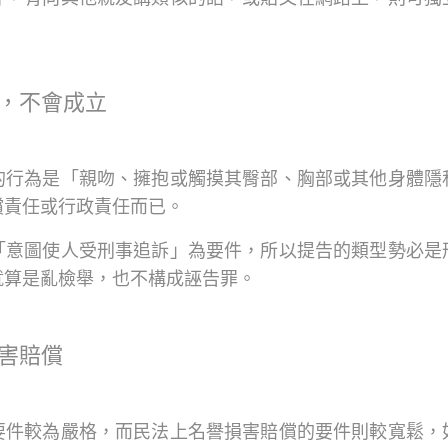
，不會成立
的行為是「親吻、擁抱或觸摸其臀部、胸部或其他身體隱
償責任或行政責任而已。
「意圖使人受刑事追訴」為要件，所以提告的類型勢必是
就算是亂檢舉，也不構成誣告罪。
害賠償
要件較為嚴格，而民法上名譽損害賠償的要件則較寬鬆，