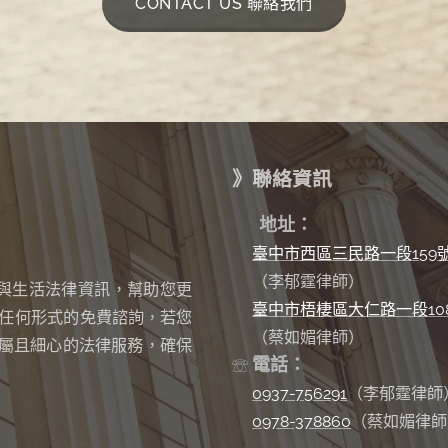
CONTACT US 聯絡我們
》聯絡資訊
✉
地址：
臺中市西區三民路一段159
（李郁霆律師）
與生活法律資訊，幫助您更
臺中市梧棲區大仁路一段10
任何形式的免費諮詢
若您
，
（蔡如媚律師）
屬且細心的法律服務，確保
電話：
☏
0937-756291
（李郁霆律師
0978-378860
（蔡如媚律師