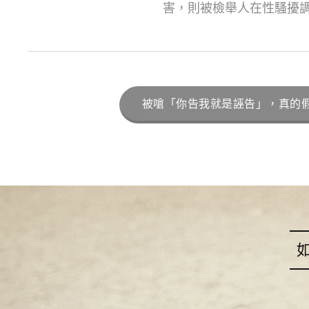
害，則被檢舉人在性騷擾
被嗆「你告我就是誣告」，真的