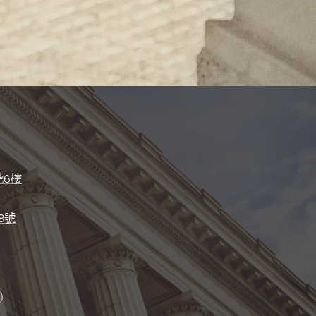
號6樓
8號
）
）