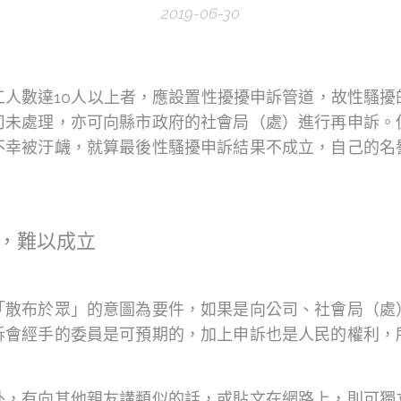
2019-06-30
工人數達10人以上者，應設置性擾擾申訴管道，故性騷擾
司未處理，亦可向縣市政府的社會局（處）進行再申訴。
不幸被汙衊，就算最後性騷擾申訴結果不成立，自己的名
，難以成立
「散布於眾」的意圖為要件，如果是向公司、社會局（處
訴會經手的委員是可預期的，加上申訴也是人民的權利，
外，有向其他親友講類似的話，或貼文在網路上，則可獨