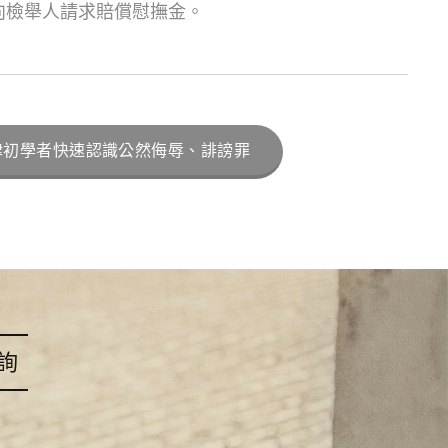
向檢舉人請求賠償慰撫金。
律初學者快速認識公然侮辱、誹謗罪
詢