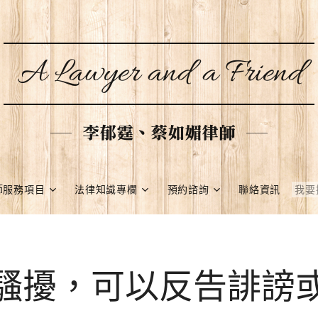
A Lawyer and a Friend
李郁霆、蔡如媚律師
師服務項目
法律知識專欄
預約諮詢
聯絡資訊
騷擾，可以反告誹謗