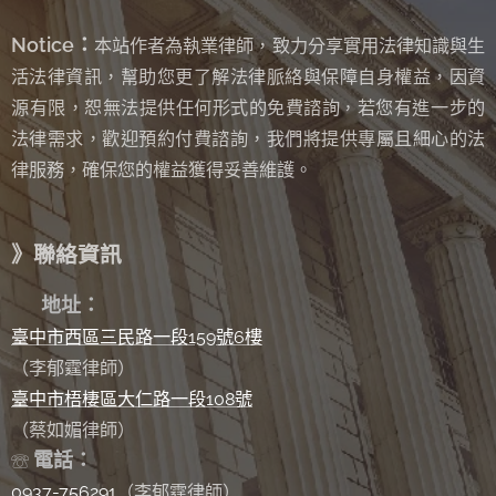
Notice：
本站作者為執業律師，致力分享實用法律知識與生
活法律資訊，幫助您更了解法律脈絡與保障自身權益，因資
源有限，恕無法提供任何形式的免費諮詢
若您有進一步的
，
法律需求，歡迎預約付費諮詢，我們將提供專屬且細心的法
律服務，確保您的權益獲得妥善維護。
》聯絡資訊
✉
地址：
臺中市西區三民路一段159號6樓
（李郁霆律師）
臺中市梧棲區大仁路一段108號
（蔡如媚律師）
電話：
☏
0937-756291
（李郁霆律師）