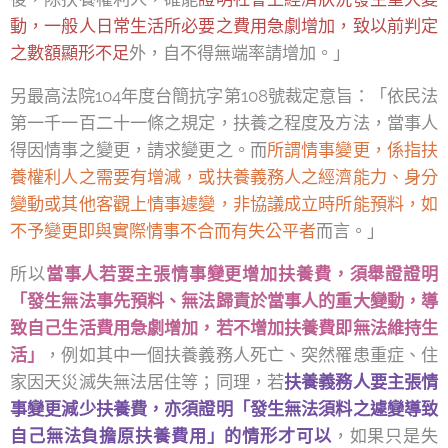
動，一般人日常生活所必要之費用急劇增加，致以前判定
之數額顯形不足
外，自不得無端率請增加。」
另最高法院104年度台簡抗字第108號裁定意旨：「依民法
第一千一百二十一條之規定，扶養之程度及方法，當事人
得因情事之變更，請求變更之。而
所謂情事變更，係指扶
養權利人之需要有增減，或扶養義務人之經濟能力、身分
變動或其他客觀上情事遽變，非協議成立時所能預料，如
不予變更即與實際情事不合而有失公平者
而言。」
所以
當事人若要主張情事變更增加扶養費，須舉證證明
「發生無法事先預料、無法歸責於當事人的重大變動，導
致自己生活費用急劇增加，若不增加扶養費即無法維持生
活」
，例如其中一個扶養義務人死亡、突然罹患重症、住
家因天災滅失無法居住等；同理，若
扶養義務人要主張情
事變更減少扶養費，亦須證明「發生無法須料之遽變導致
自己無法負擔原扶養費用」的情形才可以
，如果只是失