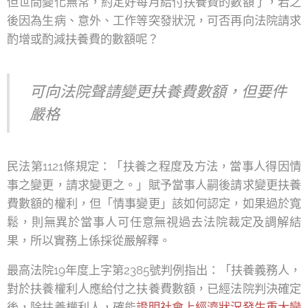
但世間變化無常，約定好每月給付扶養費的數額了，若之
後因為生病、意外、工作等突發狀況，可否再向法院請求
酌增或酌減扶養費的數額呢？
可向法院聲請變更扶養費數額，但要件
嚴格
民法第1121條規定：「扶養之程度及方法，當事人得因情
事之變更，請求變更之。」賦予當事人嗣後請求變更扶養
費數額的權利，但「情事變更」該如何認定，如果過於寬
鬆，則無異於當事人可任意無視過去法院裁定及調解結
果，所以實務上係採從嚴解釋。
最高法院19年度上字第2385號判例指出：「扶養義務人，
對於扶養權利人應給付之扶養費數額，已經法院判決確定
後，除扶養權利人，確能
證明社會上經濟狀況發生重大變