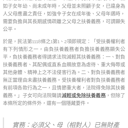
如子女年幼、尚未成年時，父母並未照顧子女，已違身為
人父母應盡之責任，如強令子女在成年後、父母年邁時，
需要負擔與其長期感情疏離之父母之扶養義務，可謂顯失
公平。
於是，民法第1118條之1第1、2項即規定：「受扶養權利者
有下列情形之一，由負扶養義務者負擔扶養義務顯失公
平，負扶養義務者得請求法院減輕其扶養義務：一、對負
扶養義務者、其配偶或直系血親故意為虐待、重大侮辱或
其他身體、精神上之不法侵害行為。二、對負扶養義務者
無正當理由未盡扶養義務。受扶養權利者對負扶養義務者
有前項各款行為之一，且情節重大者，法院得免除其扶養
義務。」子女可向法院聲請
減輕或免除扶養義務
，但除了
本條所定的條件外，還有一個隱藏要件。
實務：必須父、母（相對人）已無財產