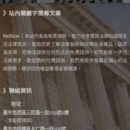
》站內關鍵字搜尋文章
Notice：
本站作者為執業律師，致力分享實用法律知識與生
活法律資訊，幫助您更了解法律脈絡與保障自身權益，因資
源有限，恕無法提供任何形式的免費諮詢
若您有進一步的
，
法律需求，歡迎預約付費諮詢，我們將提供專屬且細心的法
律服務，確保您的權益獲得妥善維護。
》聯絡資訊
✉
地址：
臺中市西區三民路一段159號6樓
（李郁霆律師）
臺中市梧棲區大仁路一段108號