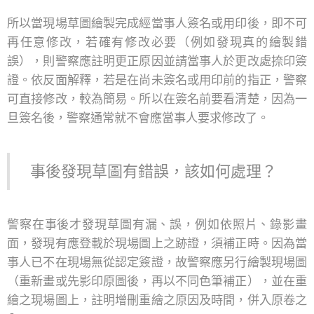
所以當現場草圖繪製完成經當事人簽名或用印後，即不可
再任意修改，若確有修改必要（例如發現真的繪製錯
誤），則警察應註明更正原因並請當事人於更改處捺印簽
證。依反面解釋，若是在尚未簽名或用印前的指正，警察
可直接修改，較為簡易。所以在簽名前要看清楚，因為一
旦簽名後，警察通常就不會應當事人要求修改了。
事後發現草圖有錯誤，該如何處理？
警察在事後才發現草圖有漏、誤，例如依照片、錄影畫
面，發現有應登載於現場圖上之跡證，須補正時。因為當
事人已不在現場無從認定簽證，故警察應另行繪製現場圖
（重新畫或先影印原圖後，再以不同色筆補正），並在重
繪之現場圖上，註明增刪重繪之原因及時間，併入原卷之