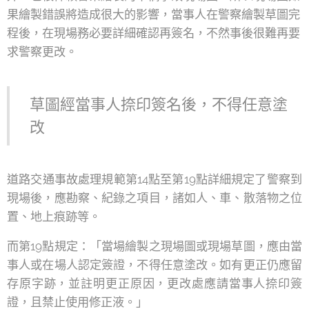
果繪製錯誤將造成很大的影響，當事人在警察繪製草圖完
程後，在現場務必要詳細確認再簽名，不然事後很難再要
求警察更改。
草圖經當事人捺印簽名後，不得任意塗
改
道路交通事故處理規範第14點至第19點詳細規定了警察到
現場後，應勘察、紀錄之項目，諸如人、車、散落物之位
置、地上痕跡等。
而第19點規定：「當場繪製之現場圖或現場草圖，應由當
事人或在場人認定簽證，不得任意塗改。如有更正仍應留
存原字跡，並註明更正原因，更改處應請當事人捺印簽
證，且禁止使用修正液。」