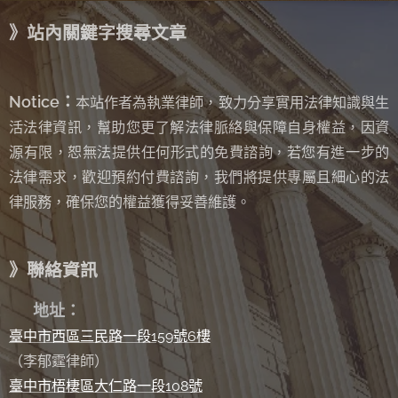
》站內關鍵字搜尋文章
Notice：
本站作者為執業律師，致力分享實用法律知識與生
活法律資訊，幫助您更了解法律脈絡與保障自身權益，因資
源有限，恕無法提供任何形式的免費諮詢
若您有進一步的
，
法律需求，歡迎預約付費諮詢，我們將提供專屬且細心的法
律服務，確保您的權益獲得妥善維護。
》聯絡資訊
✉
地址：
臺中市西區三民路一段159號6樓
（李郁霆律師）
臺中市梧棲區大仁路一段108號