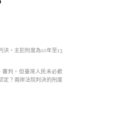
？
決，主犯刑度為10年至13
、審判，但臺灣人民未必歡
認定？兩岸法院判決的刑度