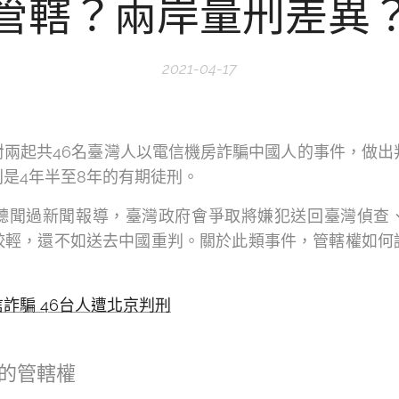
管轄？兩岸量刑差異
2021-04-17
兩起共46名臺灣人以電信機房詐騙中國人的事件，做出判
是4年半至8年的有期徒刑。
聽聞過新聞報導，臺灣政府會爭取將嫌犯送回臺灣偵查
較輕，還不如送去中國重判。關於此類事件，管轄權如何
詐騙 46台人遭北京判刑
的管轄權