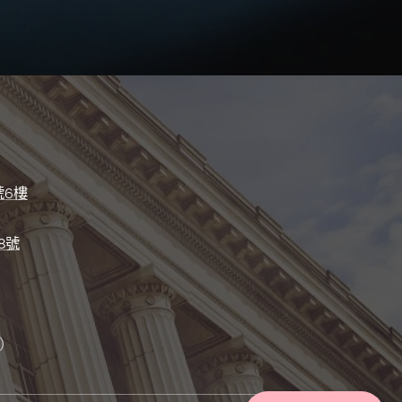
號6樓
8號
）
）