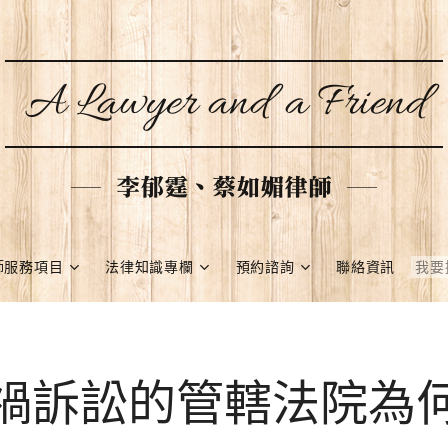
A Lawyer and a Friend
李郁霆、蔡如媚律師
師服務項目
法律知識專欄
預約諮詢
聯絡資訊
禍訴訟的管轄法院為