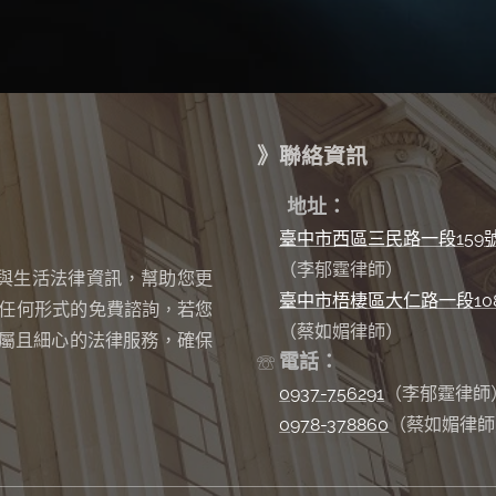
》聯絡資訊
✉
地址：
臺中市西區三民路一段159
（李郁霆律師）
與生活法律資訊，幫助您更
臺中市梧棲區大仁路一段10
任何形式的免費諮詢
若您
，
（蔡如媚律師）
屬且細心的法律服務，確保
電話：
☏
0937-756291
（李郁霆律師
0978-378860
（蔡如媚律師