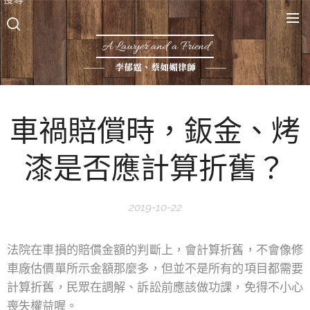
A Lawyer and a Friend
李郁霆、蔡如媚律師
車禍賠償時，鈑金、烤
漆是否應計算折舊？
2019-10-22
法院在車損的賠償金額的判斷上，會計算折舊，不會像修
車廠估價單所示金額那麼多，但並不是所有的項目都需要
計算折舊，民眾在調解、訴訟前應該做功課，免得不小心
喪失權益喔。