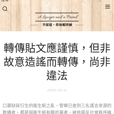
A Lawyer and a Friend
李郁霆、蔡如媚律師
轉傳貼文應謹慎，但非
故意造謠而轉傳，尚非
違法
2020-02-11
口罩缺貨衍生的衛生紙之亂，警察已查到三名謠言來源的
散播者，都是與衛生紙有關的業者，被依違反社會秩序維