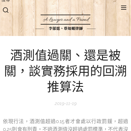
A Lawyer and a Friend
李郁霆、蔡如媚律師
酒測值過關、還是被
關，談實務採用的回溯
推算法
2019-11-19
依現行法，酒測值超過0.15者才會處以行政罰鍰，超過
0.25則會有刑責。不過酒測值沒超過處罰標準，不代表沒