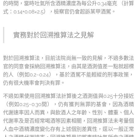
的時間，當時吐氣所含酒精濃度為每公升0.34毫克 （計算
式：0.14+0.08×2.5），檢察官仍會起訴某甲酒駕。
實務對於回溯推算法之見解
對於回溯推算法，目前法院尚無一致的見解，不過多數法
官的同意會採納回溯推算法，由其是酒測值差一點就超標
的人（例如0.2~0.24），基於酒駕不能輕縱的刑事政策，
仍有很大機率會判決有罪。
不過如果使用回溯推算法計算後之酒測值與0.25十分接近
（例如0.25~0.30間），仍有獲判無罪的基會，因為酒精
代謝速率因人而異，與飲酒人之年齡、性別、體重、個人
代謝率及是否經常喝酒等因素相關，回溯推算法未考量個
人血中酒精濃度變化存有上述個別差異性，逕以一般正常