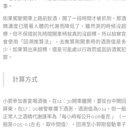
事。
如果駕駛開車上路前飲酒，開了一段時間才被抓到，那酒
精濃度已隨著人體的代謝而降低了，雖然測的時候沒超
標，但不保證前先時間開車時就真的沒超標。所以檢察官
會使用「回溯推算法」，去推算剛開車時的酒測值是多
少，如果算出來超標，還是可能處以行政罰或起訴酒駕犯
罪。
計算方式
小郭參加喜宴喝酒後，在14：30開車離開，要從台中開回
屏東，在17：00被警察攔下酒測，酒測值為0.14，但一般
正常人之酒精代謝速率為「每小時每公升0.08毫克 」（一
般是0.05~0.1左右，取中間值），回溯至小郭剛發動車子