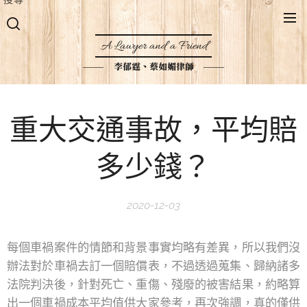
A Lawyer and a Friend
李郁霆、蔡如媚律師
重大交通事故，平均賠
多少錢？
2020-12-03
每個車禍案件的情節和背景事實均略有差異，所以我們沒
辦法對於車禍去訂一個賠償表，不過透過蒐集、歸納諸多
法院判決後，針對死亡、重傷、殘廢的被害結果，約略算
出一個車禍成本平均值供大家參考，再次強調，真的僅供