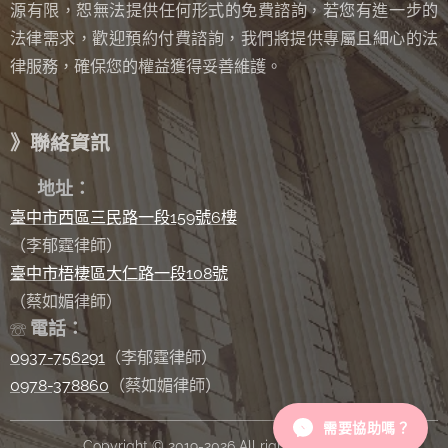
源有限，恕無法提供任何形式的免費諮詢
若您有進一步的
，
法律需求，歡迎預約付費諮詢，我們將提供專屬且細心的法
律服務，確保您的權益獲得妥善維護。
》聯絡資訊
✉
地址：
臺中市西區三民路一段159號6樓
（李郁霆律師）
臺中市梧棲區大仁路一段108號
（蔡如媚律師）
電話：
☏
0937-756291
（李郁霆律師）
0978-378860
（蔡如媚律師）
需要協助嗎？
Copyright © 2019-2026 All rights reserved.