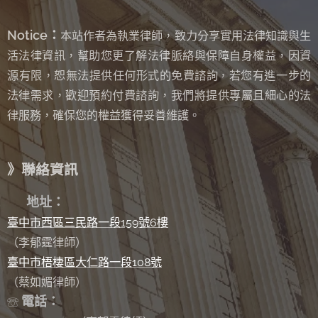
Notice：
本站作者為執業律師，致力分享實用法律知識與生
活法律資訊，幫助您更了解法律脈絡與保障自身權益，因資
源有限，恕無法提供任何形式的免費諮詢
若您有進一步的
，
法律需求，歡迎預約付費諮詢，我們將提供專屬且細心的法
律服務，確保您的權益獲得妥善維護。
》聯絡資訊
✉
地址：
臺中市西區三民路一段159號6樓
（李郁霆律師）
臺中市梧棲區大仁路一段108號
（蔡如媚律師）
電話：
☏