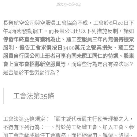
2019-06-24
長榮航空公司與空服員工會協商不成，工會於6月20日下
午4時起發動罷工，而長榮公司也以下列措施反制，諸如
停發年終直至有獲利為止、罷工空服員三年內無優待機票
服利、提告工會求償按日3400萬元之營業損失、罷工空
服員自行回公司上班者可享有同未罷工同仁的待遇、股東
會上宣布會招募新空服員
等，而這些行為是否有違法呢？
是否屬於不當勞動行為？
工會法第35條
工會法第35條規定：「雇主或代表雇主行使管理權之人，
不得有下列行為：一、對於勞工組織工會、加入工會、參
加工會活動或擔任工會職務，而拒絕僱用、解僱、降調、