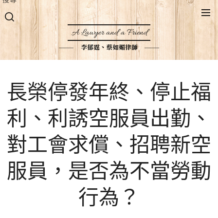
A Lawyer and a Friend
李郁霆、蔡如媚律師
長榮停發年終、停止福
利、利誘空服員出勤、
對工會求償、招聘新空
服員，是否為不當勞動
行為？