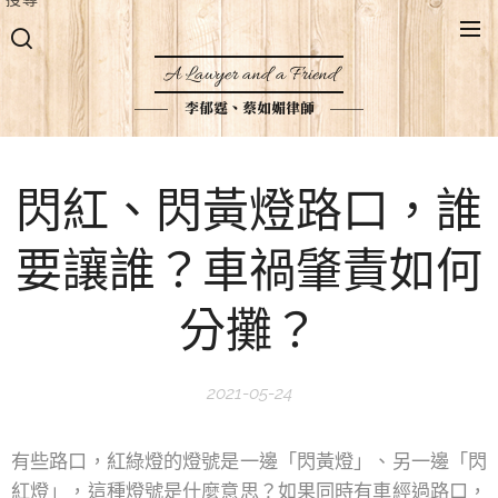
A Lawyer and a Friend
李郁霆、蔡如媚律師
閃紅、閃黃燈路口，誰
要讓誰？車禍肇責如何
分攤？
2021-05-24
有些路口，紅綠燈的燈號是一邊「閃黃燈」、另一邊「閃
紅燈」，這種燈號是什麼意思？如果同時有車經過路口，