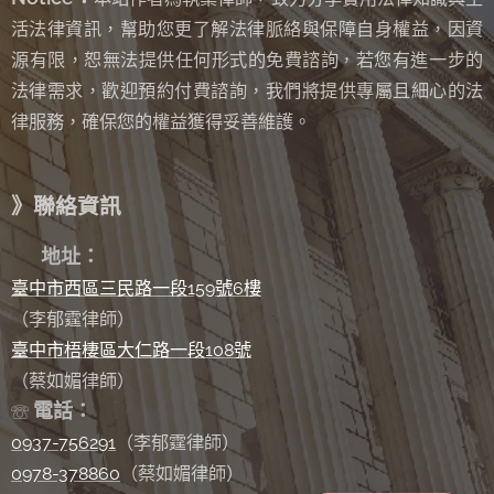
活法律資訊，幫助您更了解法律脈絡與保障自身權益，因資
源有限，恕無法提供任何形式的免費諮詢
若您有進一步的
，
法律需求，歡迎預約付費諮詢，我們將提供專屬且細心的法
律服務，確保您的權益獲得妥善維護。
》聯絡資訊
✉
地址：
臺中市西區三民路一段159號6樓
（李郁霆律師）
臺中市梧棲區大仁路一段108號
（蔡如媚律師）
電話：
☏
0937-756291
（李郁霆律師）
0978-378860
（蔡如媚律師）