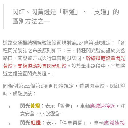
閃紅、閃黃燈是「幹道」、「支道」的
區別方法之一
道路交通標誌標線號誌設置規則第224條第3款規定：「各
種閃光號誌之布設原則如下：三、特種閃光號誌設於交岔
路口，其設置方式與行車管制號誌同。
幹線道應設置閃光
黃燈，支線道應設置閃光紅燈
。設於肇事路段中，宜於將
近之處設置閃光黃燈。」
同條例第211條第1項更具體規定，看到閃黃燈、閃紅燈
時，駕駛應該：
閃光
黃燈
：
表示「警告」，車輛
應減速接近
，注
意安全，小心通過。
閃光
紅燈
：
表示「停車再開」，車輛
應減速接