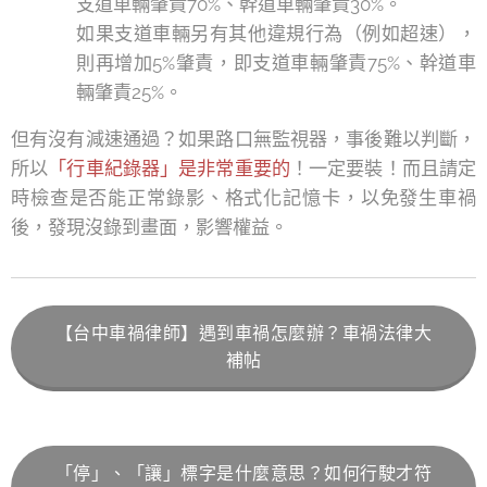
支道車輛肇責70%、幹道車輛肇責30%。
如果支道車輛另有其他違規行為（例如超速），
則再增加5%肇責，即支道車輛肇責75%、幹道車
輛肇責25%。
但有沒有減速通過？如果路口無監視器，事後難以判斷，
所以
「行車紀錄器」是非常重要的
！一定要裝！而且請定
時檢查是否能正常錄影、格式化記憶卡，以免發生車禍
後，發現沒錄到畫面，影響權益。
【台中車禍律師】遇到車禍怎麼辦？車禍法律大
補帖
「停」、「讓」標字是什麼意思？如何行駛才符