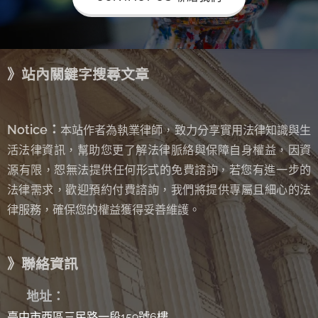
》站內關鍵字搜尋文章
Notice：
本站作者為執業律師，致力分享實用法律知識與生
活法律資訊，幫助您更了解法律脈絡與保障自身權益，因資
源有限，恕無法提供任何形式的免費諮詢
若您有進一步的
，
法律需求，歡迎預約付費諮詢，我們將提供專屬且細心的法
律服務，確保您的權益獲得妥善維護。
》聯絡資訊
✉
地址：
臺中市西區三民路一段159號6樓