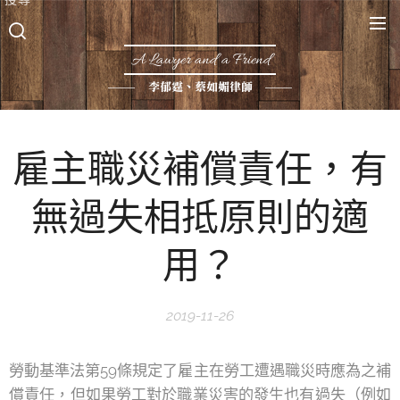
A Lawyer and a Friend
李郁霆、蔡如媚律師
雇主職災補償責任，有
無過失相抵原則的適
用？
2019-11-26
勞動基準法第59條規定了雇主在勞工遭遇職災時應為之補
償責任，但如果勞工對於職業災害的發生也有過失（例如