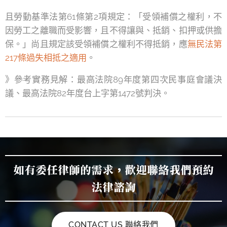
且勞動基準法第61條第2項規定：「受領補償之權利，不
因勞工之離職而受影響，且不得讓與、抵銷、扣押或供擔
保。」尚且規定該受領補償之權利不得抵銷，應
無民法第
217條過失相抵之適用
。
》參考實務見解：最高法院89年度第四次民事庭會議決
議、最高法院82年度台上字第1472號判決。
如有委任律師的需求，歡迎聯絡我們預約
法律諮詢
CONTACT US 聯絡我們