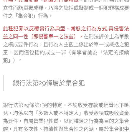
行為，具備反覆、延續之行為特徵
，而其個別行為具有獨
立性而能單獨成罪，乃將之總括或擬制成一個犯罪構成要
件之「集合犯」行為。
此種犯罪以反覆實行為典型、常態之行為方式,具侵害法
益之同一性（即侵害單一之法益），
在刑法評价上為單數
之構成要件行為，且行為人主觀上係出於單一或概括之犯
意，因而僅包括的成立一罪（有學者諭為「法定的接續
犯」）。
銀行法第29條屬於集合犯
銀行法第29條第1項的特定，不論收受存款或經營地下匯
兌，均係以向「多數人或不特定人」收受款項或吸收資金
為要件，自屬營業犯性質，以同種類之行為為目的之集合
體，具有多次性、持續性與集合性之內涵，屬於集合犯中