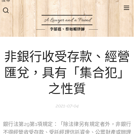
A Lawyer and a Friend
李郁霆、蔡如媚律師
非銀行收受存款、經營
匯兌，具有「集合犯」
之性質
2021-07-04
銀行法第29第1項規定：「除法律另有規定者外，非銀行
不得經營收受存款、受託經理信託資金、公眾財產或辦理