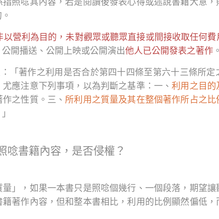
係指照唸其內容，若是閱讀後發表心得或述說書籍大意，
的。
非以營利為目的，未對觀眾或聽眾直接或間接收取任何費
、公開播送、公開上映或公開演出
他人已公開發表之著作
規定：「著作之利用是否合於第四十四條至第六十三條所定
，尤應注意下列事項，以為判斷之基準：一、
利用之目的
著作之性質。三、
所利用之質量及其在整個著作所占之比
。」
目中照唸書籍內容，是否侵權？
質量」，如果一本書只是照唸個幾行、一個段落，期望讓
書籍著作內容，但和整本書相比，利用的比例顯然偏低，