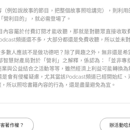
容（例如說故事的節目，把整個故事照唸講完），則利用
「營利目的」，就必需登場了。
目內容屬於付費訂閱才能收聽，那就是對聽眾直接收取
odcast頻道還不多，大部分都還是免費收聽，所以並未
人，大多數人應該不是做功德吧？除了興趣之外，無非還是
部智慧財產局對於「營利」之解釋，係認為：「並非專
商業與公益結合之活動等等，雖然經濟上利益可能轉換為
是會有侵權疑慮，尤其當該Podcast頻道已經開始紅
權，所以照唸書籍內容的行為，還是盡量避免為宜。
侵害著作權？
辦活動唸