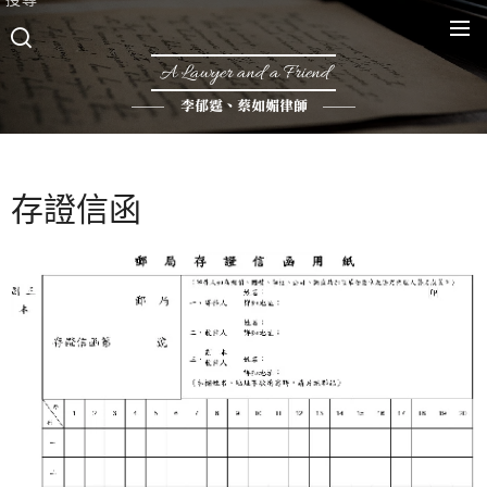
A Lawyer and a Friend
李郁霆、蔡如媚律師
存證信函