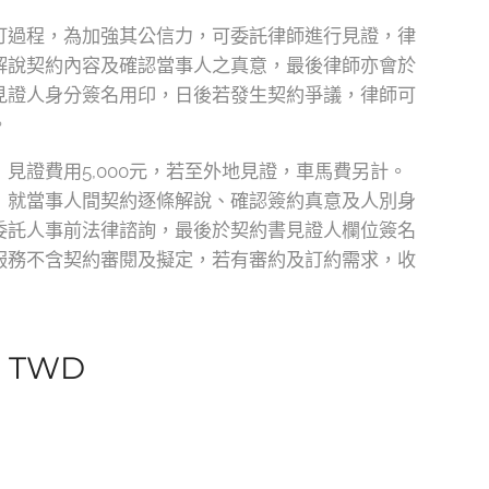
訂過程，為加強其公信力，可委託律師進行見證，律
解說契約內容及確認當事人之真意，最後律師亦會於
見證人身分簽名用印，日後若發生契約爭議，律師可
。
：見證費用5,000元，若至外地見證，車馬費另計。
：就當事人間契約逐條解說、確認簽約真意及人別身
委託人事前法律諮詢，最後於契約書見證人欄位簽名
服務不含契約審閱及擬定，若有審約及訂約需求，收
0
TWD