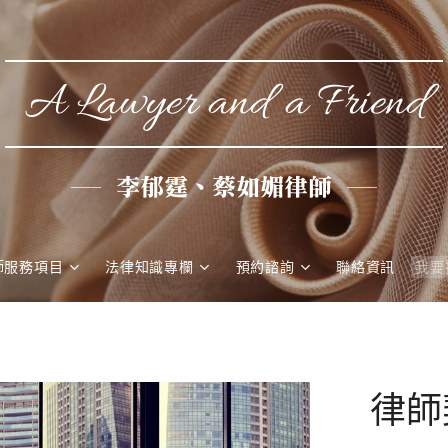
A Lawyer and a Friend
李郁霆、蔡如媚律師
師服務項目
法律知識專欄
預約諮詢
聯絡資訊
律師