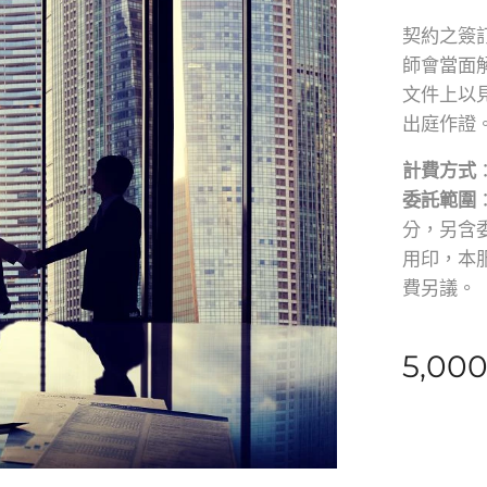
契約之簽
師會當面
文件上以
出庭作證
計費方式
委託範圍
分，另含
用印，本
費另議。
5,00