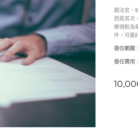
跟法官、
而是其次
案情較為
件，可委
委任範圍
委任費用
10,00