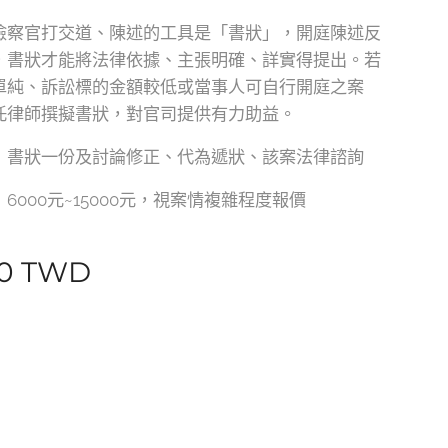
檢察官打交道、陳述的工具是「書狀」，開庭陳述反
，書狀才能將法律依據、主張明確、詳實得提出。若
單純、訴訟標的金額較低或當事人可自行開庭之案
託律師撰擬書狀，對官司提供有力助益。
：書狀一份及討論修正、代為遞狀、該案法律諮詢
：6000元~15000元，視案情複雜程度報價
0
TWD