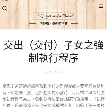
A Lawyer and a Friend
李郁霆、蔡如媚律師
交出（交付）子女之強
制執行程序
2019-07-19
當您辛苦透過訴訟爭取到小孩的監護權或主要照顧者權利
時，但前夫（妻）仍拒絕交付小孩時，可以透過法院的強
制執行程序為之。強制執行法第128條第3項規定：「執行
名義，係命債務人交出子女或被誘人者，除適用第一項規