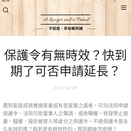
A Lawyer and a Friend
李郁霆、蔡如媚律師
保護令有無時效？快到
期了可否申請延長？
2020-04-26
遭到家庭成員實施家暴或有受家暴之虞者，可向法院申請
保護令，法院可依當事人之聲請、或依職權，核發禁止施
暴、騷擾、接近被害人等處分之保護令。不過保護令是永
久有效的嗎？假若是有時效性的，那到期後怎麼辦？