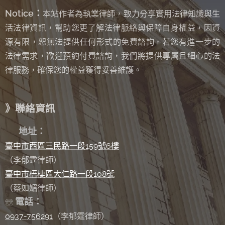
Notice：
本站作者為執業律師，致力分享實用法律知識與生
活法律資訊，幫助您更了解法律脈絡與保障自身權益，因資
源有限，恕無法提供任何形式的免費諮詢
若您有進一步的
，
法律需求，歡迎預約付費諮詢，我們將提供專屬且細心的法
律服務，確保您的權益獲得妥善維護。
》聯絡資訊
✉
地址：
臺中市西區三民路一段159號6樓
（李郁霆律師）
臺中市梧棲區大仁路一段108號
（蔡如媚律師）
電話：
☏
0937-756291
（李郁霆律師）