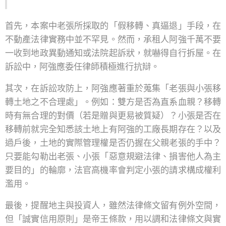
首先，本案中老張所採取的「假移轉、真逼退」手段，在
不動產法律實務中並不罕見。然而，承租人阿強千萬不要
一收到地政異動通知或法院起訴狀，就嚇得自行拆屋。在
訴訟中，阿強應委任律師積極進行抗辯。
其次，在訴訟攻防上，阿強應著重於蒐集「老張與小張移
轉土地之不合理處」。例如：雙方是否為直系血親？移轉
時有無合理的對價（若是贈與更易被質疑）？小張是否在
移轉前就完全知悉該土地上有阿強的工廠長期存在？以及
過戶後，土地的實際管理權是否仍握在父親老張的手中？
只要能勾勒出老張、小張「惡意規避法律、損害他人為主
要目的」的輪廓，法官高機率會判定小張的請求構成權利
濫用。
最後，提醒地主與投資人，雖然法律條文留有例外空間，
但「誠實信用原則」是帝王條款，用以調和法律條文與實