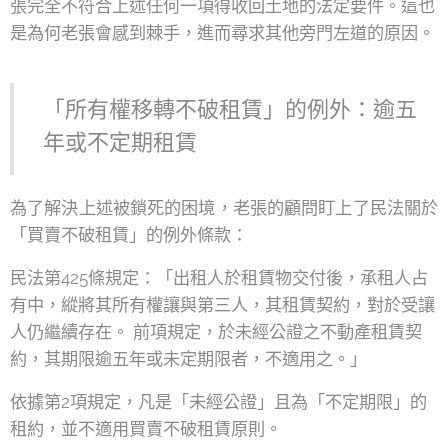
張完全不符合上述任何一項得收回土地的法定要件。這也
是為何老張會感到棘手，進而尋求其他旁門左道的原因。
「所有權移轉不破租賃」的例外：逾五
年或不定期租賃
為了解決上述被鎖死的困境，老張的顧問盯上了民法關於
「買賣不破租賃」的例外條款：
民法第425條規定：「出租人於租賃物交付後，承租人占
有中，縱將其所有權讓與第三人，其租賃契約，對於受讓
人仍繼續存在。 前項規定，於未經公證之不動產租賃契
約，其期限逾五年或未定期限者，不適用之。」
依據第2項規定，凡是「未經公證」且為「不定期限」的
租約，並不適用買賣不破租賃原則。