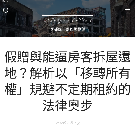
A Lawyer and a Friend
李郁霆、蔡如媚律師
假贈與能逼房客拆屋還
地？解析以「移轉所有
權」規避不定期租約的
法律奧步
2026-06-03