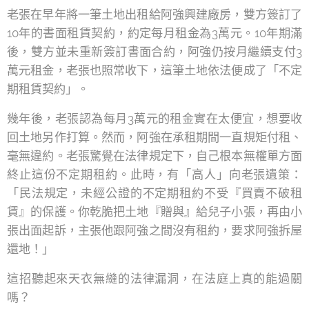
老張在早年將一筆土地出租給阿強興建廠房，雙方簽訂了
10年的書面租賃契約，約定每月租金為3萬元。10年期滿
後，雙方並未重新簽訂書面合約，阿強仍按月繼續支付3
萬元租金，老張也照常收下，這筆土地依法便成了「不定
期租賃契約」。
幾年後，老張認為每月3萬元的租金實在太便宜，想要收
回土地另作打算。然而，阿強在承租期間一直規矩付租、
毫無違約。老張驚覺在法律規定下，自己根本無權單方面
終止這份不定期租約。此時，有「高人」向老張遺策：
「民法規定，未經公證的不定期租約不受『買賣不破租
賃』的保護。你乾脆把土地『贈與』給兒子小張，再由小
張出面起訴，主張他跟阿強之間沒有租約，要求阿強拆屋
還地！」
這招聽起來天衣無縫的法律漏洞，在法庭上真的能過關
嗎？