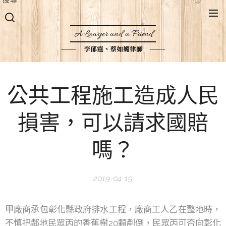
A Lawyer and a Friend
李郁霆、蔡如媚律師
公共工程施工造成人民
損害，可以請求國賠
嗎？
2019-04-19
甲廠商承包彰化縣政府排水工程，廠商工人乙在整地時，
不慎把鄰地民眾丙的香蕉樹20顆剷倒，民眾丙可否向彰化