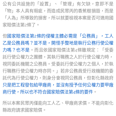
公有公共設施的「設置」、「管理」有欠缺，意即不是
「物」本人具有瑕疵，而造成民眾丙的香蕉樹損毀，而是
「人為」所導致的損害，所以就要檢視本案是否可適用國
家賠償法第2條了。
但
國家賠償法第2條的侵權主體必需是「公務員」，工人
乙是公務員嗎？並不是，開怪手整地是執行公務行使公權
力嗎？也不是
。而且依國家賠償法第4條雖規定：「受委
託行使公權力之團體，其執行職務之人於行使公權力時，
視同委託機關之公務員。受委託行使公權力之個人，於執
行職務行使公權力時亦同。」若非公務員受行政機關的委
託代為行使公權力，則身分會視同公務員，但彰化縣政府
只是把工程發包給甲廠商，並沒有授予任何公權力要甲廠
商行使，所以也不符合國家賠償法第4條的要件
。
所以本案民眾丙僅能向工人乙、甲廠商求償，不能向彰化
縣政府請求國家賠償。