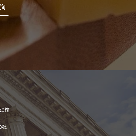
詢
號6樓
8號