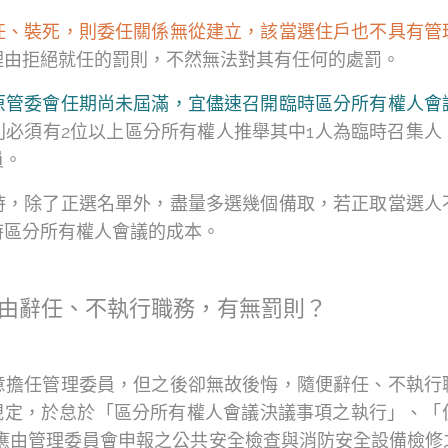
任、裝死，則委任關係無從建立，該當選住戶也不具有管
理由拒絕就任的罰則，不然無法對其有任何的處罰。
原管委會任期尚未屆滿，宜儘速召開臨時區分所有權人會
則必須有2位以上區分所有權人推舉其中1人為臨時召集人
員。
時，除了正選名單外，盡量多選幾個備取，若正取當選人
時區分所有權人會議的成本。
由辭任、不執行職務，有無罰則？
意擔任管理委員，但之後卻無故後悔，隨便辭任、不執行
款規定，於怠於「區分所有權人會議決議事項之執行」、
定應由管理委員會申報之公共安全檢查與消防安全設備檢修