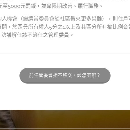
元至5000元罰鍰，並命限期改善、履行職務。
的人機會（繼續當委員會給社區帶來更多災難），則住戶
開，於區分所有權人5分之1以上及其區分所有權比例合
，決議解任該不適任之管理委員。
前任管委會拒不移交，該怎麼辦？