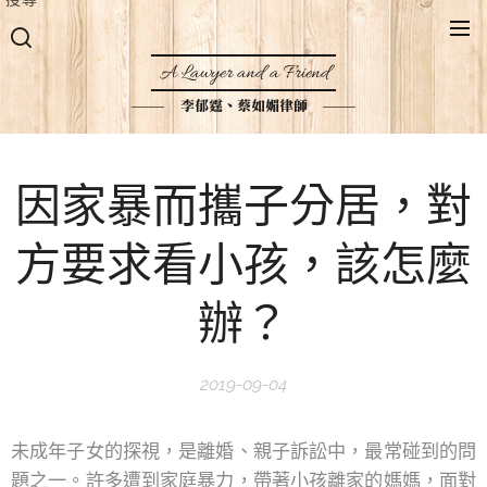
A Lawyer and a Friend
李郁霆、蔡如媚律師
因家暴而攜子分居，對
方要求看小孩，該怎麼
辦？
2019-09-04
未成年子女的探視，是離婚、親子訴訟中，最常碰到的問
題之一。許多遭到家庭暴力，帶著小孩離家的媽媽，面對