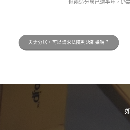
但兩造分居已逾半年，仍請
夫妻分居，可以請求法院判決離婚嗎？