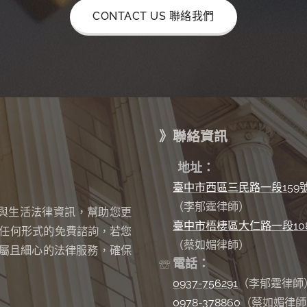
CONTACT US 聯絡我們
》聯絡資訊
✉
地址：
臺中市西區三民路一段159
（李郁霆律師）
與生活法律資訊，幫助您更
臺中市梧棲區大仁路一段10
任何形式的免費諮詢
若您
，
（蔡如媚律師）
屬且細心的法律服務，確保
電話：
☏
0937-756291
（李郁霆律師
0978-378860
（蔡如媚律師