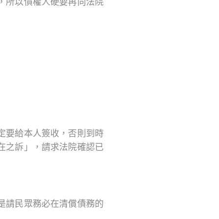
，所以債權人硬要再向法院
定要給本人簽收，否則到時
在之訴」，請求法院確認已
是請民眾務必在清償債務的