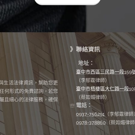
》聯絡資訊
✉
地址：
臺中市西區三民路一段159
（李郁霆律師）
與生活法律資訊，幫助您更
臺中市梧棲區大仁路一段10
任何形式的免費諮詢
若您
，
（蔡如媚律師）
屬且細心的法律服務，確保
電話：
☏
0937-756291
（李郁霆律師
0978-378860
（蔡如媚律師