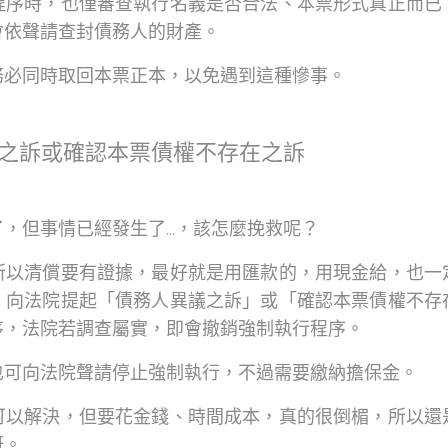
程序時，也僅審查執行名義是否合法、本票形式真正而已
會依聲請查封債務人的財產。
務必同時取回本票正本，以免遇到這種慘事。
之訴或確認本票債權不存在之訴
，但事情已經發生了...，該怎麼挽救呢？
所以清償要有證據，最好就是用匯款的，用現金給，也一
，向法院提起「債務人異議之訴」或「確認本票債權不存
序，法院若調查屬實，即會撤銷強制執行程序。
也可向法院聲請停止強制執行，不過需要繳納擔保金。
可以解決，但要花金錢、時間成本，真的很倒楣，所以還
呀。