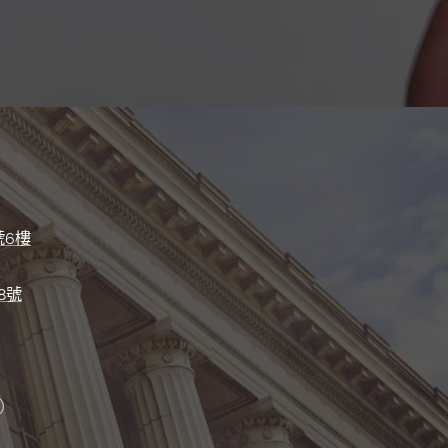
號6樓
8號
）
）