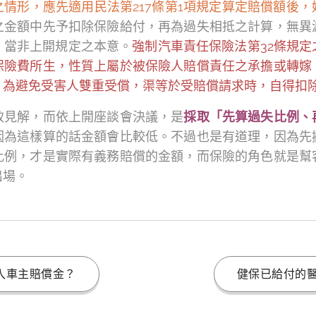
情形，應先適用民法第217條第1項規定算定賠償額後
之金額中先予扣除保險給付，再為過失相抵之計算，無異
，當非上開規定之本意。
強制汽車責任保險法第32條規
保險費所生，性質上屬於被保險人賠償責任之承擔或轉嫁
，為避免受害人雙重受償，渠等於受賠償請求時，自得扣
致見解，而依上開座談會決議，是
採取「先算過失比例、
因為這樣算的話金額會比較低。不過也是有道理，因為先
比例，才是實際有義務賠償的金額，而保險的角色就是幫
出場。
入車主賠償金？
健保已給付的