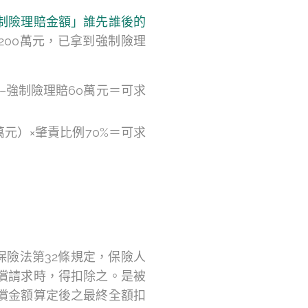
制險理賠金額」誰先誰後的
額200萬元，已拿到強制險理
–強制險理賠60萬元＝可求
元）×肇責比例70%＝可求
保險法第32條規定，保險人
償請求時，得扣除之。是被
償金額算定後之最終全額扣