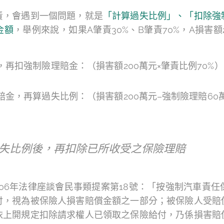
責，會遇到一個問題，就是
「計算過失比例」、「扣除強
金額
，舉例來說，如果A肇責30%、B肇責70%，A損害
再扣強制險理賠金：（損害額200萬元×肇責比例70%）
金，再算過失比例：（損害額200萬元–強制險理賠60萬
失比例後，再扣除已所收受之保險理賠
06年法律座談會民事類提案第18號：「按強制汽車責任
付，視為被保險人損害賠償金額之一部分；被保險人受賠
依上開規定扣除請求權人已領取之保險給付，乃係損害賠