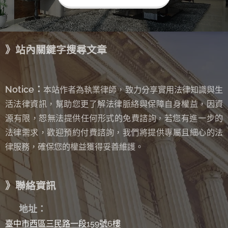
》站內關鍵字搜尋文章
Notice：
本站作者為執業律師，致力分享實用法律知識與生
活法律資訊，幫助您更了解法律脈絡與保障自身權益，因資
源有限，恕無法提供任何形式的免費諮詢
若您有進一步的
，
法律需求，歡迎預約付費諮詢，我們將提供專屬且細心的法
律服務，確保您的權益獲得妥善維護。
》聯絡資訊
✉
地址：
臺中市西區三民路一段159號6樓