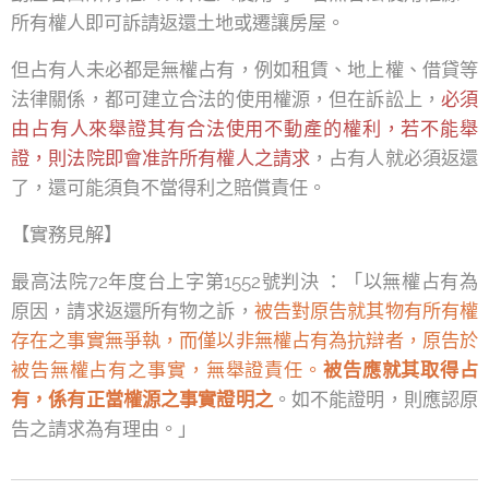
所有權人即可訴請返還土地或遷讓房屋。
但占有人未必都是無權占有，例如租賃、地上權、借貸等
法律關係，都可建立合法的使用權源，但在訴訟上，
必須
由占有人來舉證其有合法使用不動產的權利，若不能舉
證，則法院即會准許所有權人之請求
，占有人就必須返還
了，還可能須負不當得利之賠償責任。
【實務見解】
最高法院72年度台上字第1552號判決 ：「以無權占有為
原因，請求返還所有物之訴，
被告對原告就其物有所有權
存在之事實無爭執，而僅以非無權占有為抗辯者，原告於
被告無權占有之事實，無舉證責任。
被告應就其取得占
有，係有正當權源之事實證明之
。如不能證明，則應認原
告之請求為有理由。」