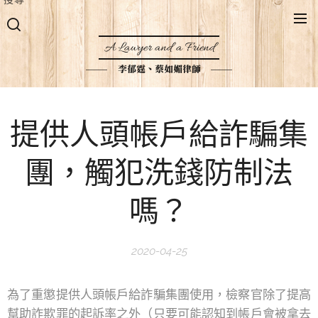
A Lawyer and a Friend
李郁霆、蔡如媚律師
提供人頭帳戶給詐騙集
團，觸犯洗錢防制法
嗎？
2020-04-25
為了重懲提供人頭帳戶給詐騙集團使用，檢察官除了提高
幫助詐欺罪的起訴率之外（只要可能認知到帳戶會被拿去