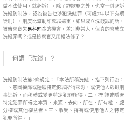
做不法使用，就起訴），除了詐欺罪之外，也常一併起訴
洗錢防制法，認為被告也涉犯洗錢罪（可處7年以下有期
徒刑），刑度比幫助詐欺罪還重，如果成立洗錢罪的話，
被告會喪失
易科罰金
的機會，差別非常大，但真的會成立
洗錢罪嗎？或是檢察官又用錯法條了？
何謂「洗錢」？
洗錢防制法第2條規定：「本法所稱洗錢 ，指下列行為：
一、意圖掩飾或隱匿特定犯罪所得來源，或使他人逃避刑
事追訴，而移轉或變更特定犯罪所得。二、掩 飾或隱匿
特定犯罪所得之本質、來源、去向、所在、所有權 、處
分權或其他權益者。三、收受、持有或使用他人之特定
犯罪所得。 」