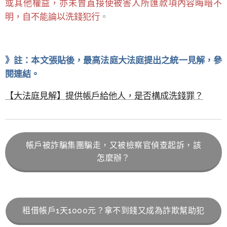
或其他權益，亦未曾直接使被害人所匯款項內容晦暗不
明，自不能論以洗錢犯行
。
》註：本文張貼後，最高法庭大法庭提出之統一見解，參
閱連結。
【大法庭見解】提供帳戶給他人，是否構成洗錢罪？
帳戶被詐騙集團騙走，又被檢察官偵查起訴，該
怎麼辦？
租借帳戶1天1000元？拿不到錢又成為詐欺幫助犯