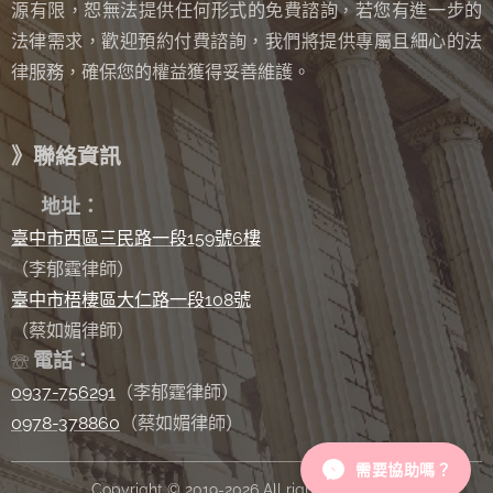
源有限，恕無法提供任何形式的免費諮詢
若您有進一步的
，
法律需求，歡迎預約付費諮詢，我們將提供專屬且細心的法
律服務，確保您的權益獲得妥善維護。
》聯絡資訊
✉
地址：
臺中市西區三民路一段159號6樓
（李郁霆律師）
臺中市梧棲區大仁路一段108號
（蔡如媚律師）
電話：
☏
0937-756291
（李郁霆律師）
0978-378860
（蔡如媚律師）
需要協助嗎？
Copyright © 2019-2026 All rights reserved.