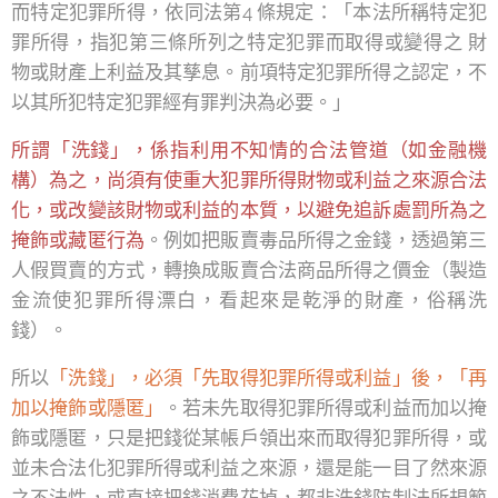
而特定犯罪所得，依同法第4 條規定：「本法所稱特定犯
罪所得，指犯第三條所列之特定犯罪而取得或變得之 財
物或財產上利益及其孳息。前項特定犯罪所得之認定，不
以其所犯特定犯罪經有罪判決為必要。」
所謂「洗錢」，係指利用不知情的合法管道（如金融機
構）為之，尚須有使重大犯罪所得財物或利益之來源合法
化，或改變該財物或利益的本質，以避免追訴處罰所為之
掩飾或藏匿行為
。例如把販賣毒品所得之金錢，透過第三
人假買賣的方式，轉換成販賣合法商品所得之價金（製造
金流使犯罪所得漂白，看起來是乾淨的財產，俗稱洗
錢）。
所以
「洗錢」，必須「先取得犯罪所得或利益」後，「再
加以掩飾或隱匿」
。若未先取得犯罪所得或利益而加以掩
飾或隱匿，只是把錢從某帳戶領出來而取得犯罪所得，或
並未合法化犯罪所得或利益之來源，還是能一目了然來源