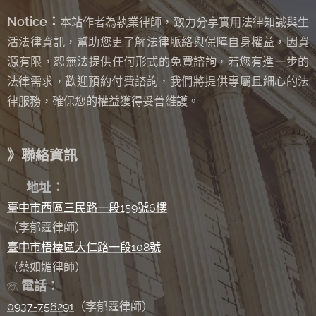
Notice：
本站作者為執業律師，致力分享實用法律知識與生
活法律資訊，幫助您更了解法律脈絡與保障自身權益，因資
源有限，恕無法提供任何形式的免費諮詢
若您有進一步的
，
法律需求，歡迎預約付費諮詢，我們將提供專屬且細心的法
律服務，確保您的權益獲得妥善維護。
》聯絡資訊
✉
地址：
臺中市西區三民路一段159號6樓
（李郁霆律師）
臺中市梧棲區大仁路一段108號
（蔡如媚律師）
電話：
☏
0937-756291
（李郁霆律師）