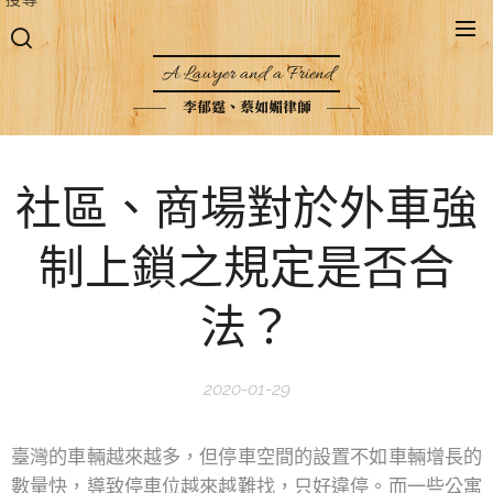
A Lawyer and a Friend
李郁霆、蔡如媚律師
社區、商場對於外車強
制上鎖之規定是否合
法？
2020-01-29
臺灣的車輛越來越多，但停車空間的設置不如車輛增長的
數量快，導致停車位越來越難找，只好違停。而一些公寓