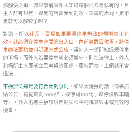
那解決之道，如果事前讓外人知道這個地方是私有的，且
主人訂有規定，違反的話會受到罰款、鎖車的處罰，是不
是就可以解套了呢？
對的，所以
社區、賣場如果要讓停車辦法的罰則真正有
效，就必須在停車空間的出入口、內部等醒目位置，將停
車辦法張貼並用明顯方式公告
，讓外人一望即知違規停車
的下場，而外人若要停車就必須遵守，則在法律上，外人
和場所主人即成立民事契約關係，屆時罰款、上鎖就不會
違法。
不過辦法還是要符合比例原則
，如果太誇張的話（像書店
貼公告，寫偷竊罰1000倍；違停罰100萬；違停沒收車輛
等），外人仍有主張該規定顯失公平酌降其效果或無效的
機會。