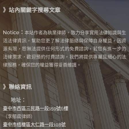
》站內關鍵字搜尋文章
Notice：
本站作者為執業律師，致力分享實用法律知識與生
活法律資訊，幫助您更了解法律脈絡與保障自身權益，因資
源有限，恕無法提供任何形式的免費諮詢
若您有進一步的
，
法律需求，歡迎預約付費諮詢，我們將提供專屬且細心的法
律服務，確保您的權益獲得妥善維護。
》聯絡資訊
✉
地址：
臺中市西區三民路一段159號6樓
（李郁霆律師）
臺中市梧棲區大仁路一段108號