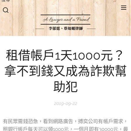
A Lawyer and a Friend
李郁霆、蔡如媚律師
租借帳戶1天1000元？
拿不到錢又成為詐欺幫
助犯
2019-09-22
有民眾需錢恐急，看到網路廣告，搏奕公司有帳戶需求，
租銀行帳戶每天可以領1000元，一個月即有30000元，最