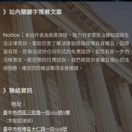
》站內關鍵字搜尋文章
Notice：
本站作者為執業律師，致力分享實用法律知識與生
活法律資訊，幫助您更了解法律脈絡與保障自身權益，因資
源有限，恕無法提供任何形式的免費諮詢
若您有進一步的
，
法律需求，歡迎預約付費諮詢，我們將提供專屬且細心的法
律服務，確保您的權益獲得妥善維護。
》聯絡資訊
✉
地址：
臺中市西區三民路一段159號6樓
（李郁霆律師）
臺中市梧棲區大仁路一段108號