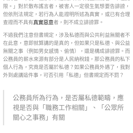
限。」對於散布謠言者，被害人一定很生氣想要告誹謗，
但依刑法規定，若行為人能證明所述為真實，或已有合理
查證而不具有
真實惡意
者，則不成立誹謗罪。
不過我們注意但書規定，涉及私德而與公共利益無關者不
在此意，意即就算講的是真的，但如果只是私德、與公益
無關之事（例如男女感情、偷情），還是構成誹謗罪。而
公務員的薪水來源有部分是人民納稅錢，那公務員的私下
個人行為，究竟是否屬於私德？如果公務員外遇了，我對
外到處講這件事，可否引用「私德」但書規定而不罰？
公務員所為行為，是否屬私德範疇，應
視是否與「職務工作相關」、「公眾所
關心之事務」有關