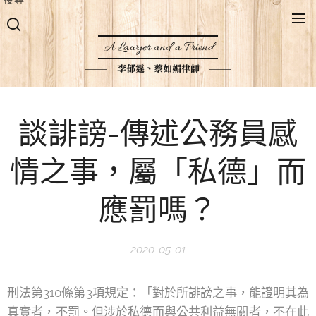
A Lawyer and a Friend
李郁霆、蔡如媚律師
談誹謗-傳述公務員感
情之事，屬「私德」而
應罰嗎？
2020-05-01
刑法第310條第3項規定：「對於所誹謗之事，能證明其為
真實者，不罰。但涉於私德而與公共利益無關者，不在此