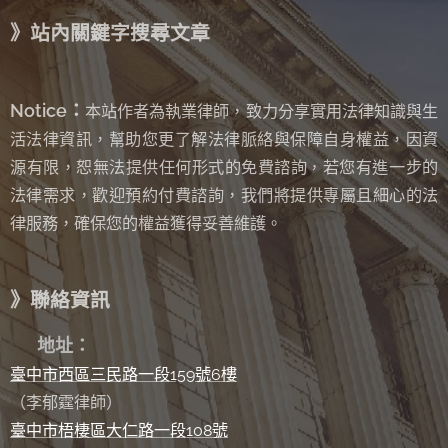
》站內關鍵字搜尋文章
Notice：
本站作者為執業律師，致力分享實用法律知識與生
活法律資訊，幫助您更了解法律脈絡與保障自身權益，因資
源有限，恕無法提供任何形式的免費諮詢
若您有進一步的
，
法律需求，歡迎預約付費諮詢，我們將提供專屬且細心的法
律服務，確保您的權益獲得妥善維護。
》聯絡資訊
✉
地址：
臺中市西區三民路一段159號6樓
（李郁霆律師）
臺中市梧棲區大仁路一段108號