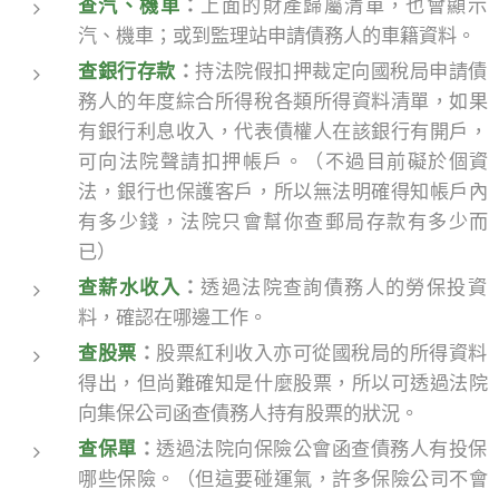
查汽、機車
：
上面的財產歸屬清單，也會顯示
汽、機車；或到監理站申請債務人的車籍資料。
查銀行存款
：
持法院假扣押裁定向國稅局申請債
務人的年度綜合所得稅各類所得資料清單，如果
有銀行利息收入，代表債權人在該銀行有開戶，
可向法院聲請扣押帳戶。（不過目前礙於個資
法，銀行也保護客戶，所以無法明確得知帳戶內
有多少錢，法院只會幫你查郵局存款有多少而
已）
查薪水收入
：
透過法院查詢債務人的勞保投資
料，確認在哪邊工作。
查股票
：
股票紅利收入亦可從國稅局的所得資料
得出，但尚難確知是什麼股票，所以可透過法院
向集保公司函查債務人持有股票的狀況。
查保單
：
透過法院向保險公會函查債務人有投保
哪些保險。（但這要碰運氣，許多保險公司不會