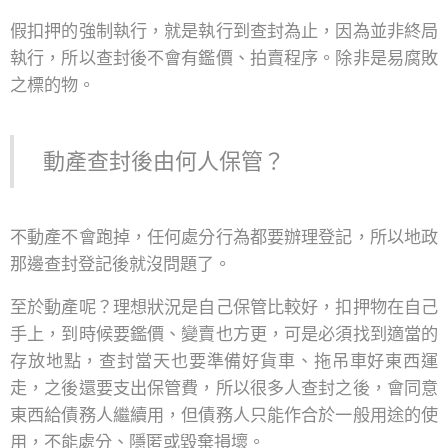
假扣押的強制執行，就是執行到查封為止，因為並非終局
執行，所以查封後不會有鑑價、拍賣程序。除非是易腐敗
之標的物。
動產查封後由何人保管？
不動產不會跑掉，任何處分行為都要辦理登記，所以地政
那邊查封登記後就沒問題了。
至於動產呢？理想狀況是自己保管比較好，扣押物在自己
手上，到時候要鑑價、變賣也方更，可是必須找到適當的
存放地點，查封當天也要準備好貨車、拖吊車好東西運
走，之後還要支出保管費，所以很多人查封之後，會同意
東西給債務人繼續用，但債務人只能作合於一般用途的使
用，不能處分、隱匿或毀棄損壞。