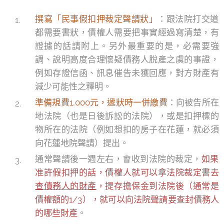
撰寫「民事假扣押裁定聲請狀」
：跟法院打交道
都需要書狀，債權人需要把事實經過寫清楚，有
證據的話請附上。另外最重要的是，必需要強
調、說明高度合理懷疑債務人脫產之虞的事證，
例如存證信函、訊息催告未獲回應，對方財產有
減少可能性之釋明。
準備規費1,000元，遞狀時一併繳費
：向被告所在
地法院（也是日後訴訟的法院），或是扣押標的
物所在的法院（例如想扣的房子在花蓮，就必須
向花蓮地院聲請）提出。
通常聲請後一週左右，會收到法院的裁定，
如果
准許假扣押的話，債權人就可以拿法院裁定書去
查債務人的財產
，提存擔保金到法院後（通常是
債權額的1/3），就可以向法院聲請要查封債務人
的哪些財產
。