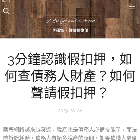
A Lawyer and a Friend
李郁霆、蔡如媚律師
3分鐘認識假扣押，如
何查債務人財產？如何
聲請假扣押？
2019-10-28
隨著網路越來越發達，脫產也是債務人必備技能了，而法
院訴訟耗時，債務人有諸多脫產的時間，如果債權人最後