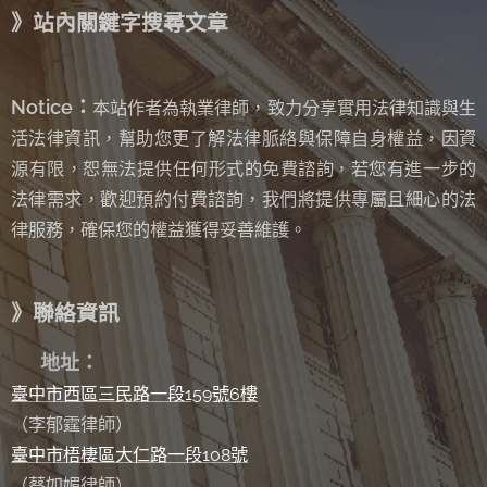
》站內關鍵字搜尋文章
Notice：
本站作者為執業律師，致力分享實用法律知識與生
活法律資訊，幫助您更了解法律脈絡與保障自身權益，因資
源有限，恕無法提供任何形式的免費諮詢
若您有進一步的
，
法律需求，歡迎預約付費諮詢，我們將提供專屬且細心的法
律服務，確保您的權益獲得妥善維護。
》聯絡資訊
✉
地址：
臺中市西區三民路一段159號6樓
（李郁霆律師）
臺中市梧棲區大仁路一段108號
（蔡如媚律師）