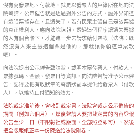
沒有寫發票地、付款地，就是以發票人的戶籍所在地的法
院聲請。公示催告就是透過對外公告的方式，讓外界知道
有這張票據存在，且遺失了，若有民眾主張自己是該票據
的真正權利人，應向法院陳報，透過這個程序讓遺失票據
的人有個台階下，才能進一步去請求給付票款（法院：既
然沒有人來主張這個票是他的，那就讓你領這筆票款
吧）。
向法院提出公示催告聲請狀，載明本票發票人、付款人、
票據號碼、金額、發票日等資訊，向法院聲請准予公示催
告，記得要把有收狀章的聲請狀副本提供給發票人（付款
人），以維持止付通知的效力。
法院裁定准許後，會收到裁定書，法院會裁定公示催告的
期間（例如六個月），然後聲請人要把裁定書的內容登報
公告至少一日（不限報社或版面，全部照登即可），然後
把全版報紙正本一份陳送給法院附卷
。