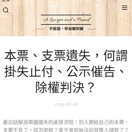
A Lawyer and a Friend
李郁霆、蔡如媚律師
本票、支票遺失，何謂
掛失止付、公示催告、
除權判決？
2019-06-06
最白話解說票據遺失的處理流程！別人開給自己的本票、
支票不見了，該怎麼辦？會不會就無法向發票人請款了？