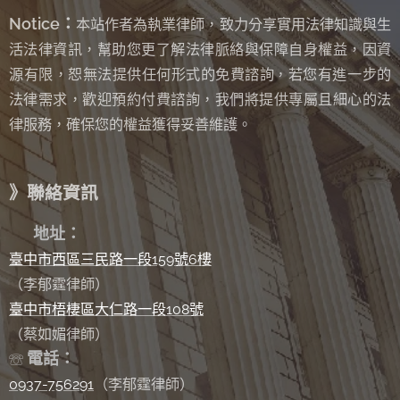
Notice：
本站作者為執業律師，致力分享實用法律知識與生
活法律資訊，幫助您更了解法律脈絡與保障自身權益，因資
源有限，恕無法提供任何形式的免費諮詢
若您有進一步的
，
法律需求，歡迎預約付費諮詢，我們將提供專屬且細心的法
律服務，確保您的權益獲得妥善維護。
》聯絡資訊
✉
地址：
臺中市西區三民路一段159號6樓
（李郁霆律師）
臺中市梧棲區大仁路一段108號
（蔡如媚律師）
電話：
☏
0937-756291
（李郁霆律師）