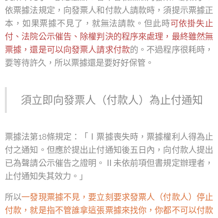
依票據法規定，向發票人和付款人請款時，須提示票據正
本，如果票據不見了，就無法請款。但此時
可依掛失止
付、法院公示催告、除權判決的程序來處理，最終雖然無
票據，還是可以向發票人請求付款
的。不過程序很耗時，
要等待許久，所以票據還是要好好保管。
須立即向發票人（付款人）為止付通知
票據法第18條規定：「Ⅰ票據喪失時，票據權利人得為止
付之通知。但應於提出止付通知後五日內，向付款人提出
已為聲請公示催告之證明。Ⅱ未依前項但書規定辦理者，
止付通知失其效力。」
所以
一發現票據不見，要立刻要求發票人（付款人）停止
付款，就是指不管誰拿這張票據來找你，你都不可以付款