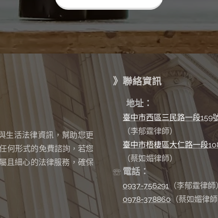
》聯絡資訊
✉
地址：
臺中市西區三民路一段159
（李郁霆律師）
與生活法律資訊，幫助您更
臺中市梧棲區大仁路一段10
任何形式的免費諮詢
若您
，
（蔡如媚律師）
屬且細心的法律服務，確保
電話：
☏
0937-756291
（李郁霆律師
0978-378860
（蔡如媚律師