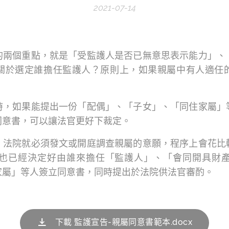
2021-07-14
的兩個重點，就是「受監護人是否已無意思表示能力」、
關於選定誰擔任監護人？原則上，如果親屬中有人適任
時，如果能提出一份「配偶」、「子女」、「同住家屬」
同意書，可以讓法官更好下裁定。
，法院就必須發文或開庭調查親屬的意願，程序上會花比
也已經決定好由誰來擔任「監護人」、「會同開具財
家屬」等人簽立同意書，同時提出於法院供法官審酌。
下載 監護宣告-親屬同意書範本.docx