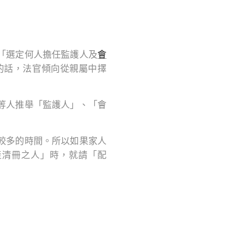
「選定何人擔任監護人及
會
的話，法官傾向從親屬中擇
等人推舉「監護人」、「會
較多的時間。所以如果家人
產清冊之人」時，就請「配