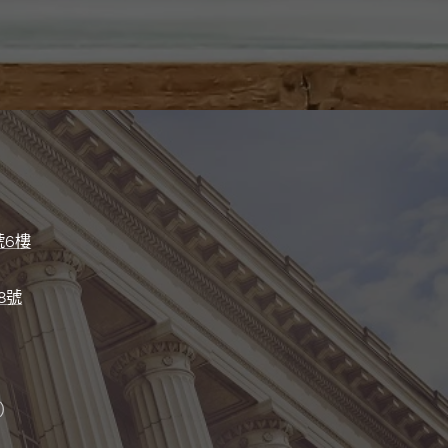
號6樓
8號
）
）